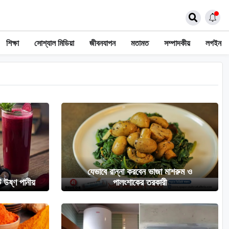
শিক্ষা
সোশ্যাল মিডিয়া
জীবনযাপন
মতামত
সম্পাদকীয়
লগইন
যেভাবে রান্না করবেন ভাজা মাশরুম ও
 উষ্ণ পানীয়
পালংশাকের তরকারী