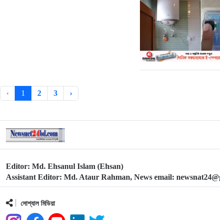
‹
1
2
3
›
Editor: Md. Ehsanul Islam (Ehsan)
Assistant Editor: Md. Ataur Rahman, News email: newsnat24
সোশ্যাল মিডিয়া