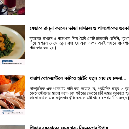
যেভাবে রান্না করবেন ভাজা মাশরুম ও পালংশাকের তরকার
ক্যানেড মাশরুম ও পালংশাক দিয়ে তৈরি একটি চটজলদি রেসিপি; প্রথমে
দিয়ে মাশরুম ভেজে তুলে রাখা হয় এবং এরপর একই প্যানে পালংশা
পরিবেশন করা হয়।...…
খারাপ কোলেস্টেরল কমিয়ে হার্টের যত্ন নেয় যে মসলা...
সাম্প্রতিক এক গবেষণায় দাবি করা হয়েছে যে, প্রতিদিন মাত্র ৫ গ
কোলেস্টেরলের মাত্রা কমে এবং শরীরের ভেতরে চর্বি জমার প্রবণতা হ্রাস পায
ভালো রাখতে এবং স্থূলতার ঝুঁকি কমাতে এটি খাওয়ার পরামর্শ দিয়েছে
গিজার ব্যবহারের সময় খরচ নিয়ন্ত্রণের উপায়...