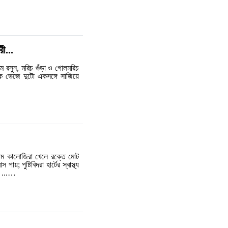
ী...
 রসুন, মরিচ গুঁড়া ও গোলমরিচ
ক ভেজে দুটো একসঙ্গে সাজিয়ে
্রাম কালোজিরা খেলে রক্তে মোট
়; পুষ্টিবিদরা হার্টের স্বাস্থ্য
ন।...…