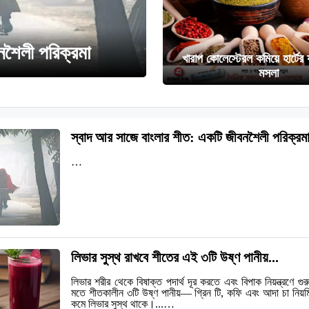
নশৈলী পরিক্রমা
খারাপ কোলেস্টেরল কমিয়ে হার্টের 
মসলা
স্বাদ আর সাজে বাংলার শীত: একটি জীবনশৈলী পরিক্রমা
…
লিভার সুস্থ রাখবে শীতের এই ৩টি উষ্ণ পানীয়...
লিভার শরীর থেকে বিষাক্ত পদার্থ দূর করতে এবং বিপাক নিয়ন্ত্রণে গুরুত্ব
মতে শীতকালীন ৩টি উষ্ণ পানীয়— গ্রিন টি, কফি এবং আদা চা নিয়মিত
কমে লিভার সুস্থ থাকে।...…