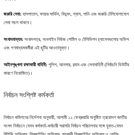
জরুরি সেবা:
হাসপাতাল, ফায়ার সার্ভিস, বিদ্যুৎ, গ্যাস, পানি এবং জরুরি টেলিযোগাযোগ
সেবা সচল থাকবে।
সংবাদমাধ্যম:
সংবাদপত্র, অনলাইন নিউজ পোর্টাল ও টেলিভিশন চ্যানেলগুলোর অফিস
এবং গণমাধ্যমকর্মীরা এই ছুটির আওতামুক্ত।
আইনশৃঙ্খলা রক্ষাকারী বাহিনী:
পুলিশ, আনসার, র‍্যাব এবং সেনাবাহিনী (নির্বাচনি ডিউটির
কারণে নিয়োজিত)।
নির্বাচন সংশ্লিষ্ট কর্মকর্তা
নির্বাচন কমিশনের নির্দেশনা অনুযায়ী, আগামী ১২ ফেব্রুয়ারি অনুষ্ঠিত ত্রয়োদশ জাতীয়
সংসদ নির্বাচনে যেসব কর্মকর্তা-কর্মচারী সরাসরি নির্বাচন পরিচালনার সঙ্গে যুক্ত-যেমন
রিটার্নিং অফিসার, প্রিজাইডিং অফিসার, সহকারী প্রিজাইডিং অফিসার ও পোলিং