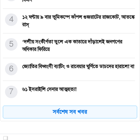
বিএন
4
১২ ঘণ্টায় ৯ বার ভূমিকম্পে কাঁপল গুজরাটের রাজকোট, আতঙ্কে
রাস্
5
‘দলীয় সংকীর্ণতা ভুলে এক কাতারে দাঁড়ালেই জনগণের
অধিকার ফিরিয়ে
6
জ্যোতির বিধ্বংসী ব্যাটিং ও রাবেয়ার ঘূর্ণিতে ডাচদের হারালো বা
7
৬১ ইসরাইলি সেনার আত্মহত্যা
সর্বশেষ সব খবর
8
হাসিনাকে ফেরাতে ভারতের ইতিবাচক সাড়া পাইনি: পররাষ্ট্র
উপদেষ্ট
9
এনসিপিতে যোগ দিচ্ছেন দুই ছাত্র উপদেষ্টা আসিফ ও মাহফুজ