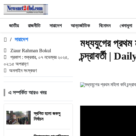
জাতীয়
রাজনীতি
সারাদেশ
আন্তর্জাতিক
বিনোদন
খেলাধুলা
/
সারাদেশ
মধ্যযুগের প্রথম ম
Ziaur Rahman Bokul
চন্দ্রাবর্তী | D
প্রকাশ : শুক্রবার, ০৭ নভেম্বর ২০২৫,
০২:১৫ অপরাহ্ণ
অনলাইন সংস্করণ
এ সম্পর্কিত আরও খবর
স্থগিত হলো জকসু
নির্বাচন