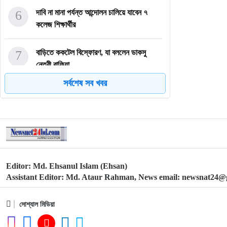
6
দাবি না মানা পর্যন্ত আন্দোলন চালিয়ে যাবেন ৭
কলেজ শিক্ষার্থীর
7
বাড়িতে ককটেল বিস্ফোরণ, যা বললেন ডাকসু
নেত্রী রাফিয়া
সর্বশেষ সব খবর
8
জোটের দুই নেতাকে বিএনপির সবুজ সংকেত
9
জাতীয় সম্মেলন থেকে ৭ দাবি তুললেন ইমাম-খতিবরা
Editor: Md. Ehsanul Islam (Ehsan)
10
আগামী ৫ বছরে মামলার সংখ্যা ৫০ শতাংশ কমবে:
Assistant Editor: Md. Ataur Rahman, News email: newsnat24
আইন উপদেষ্টা
সোশ্যাল মিডিয়া
11
ভূমিকম্পের সর্বোচ্চ ঝুঁকিতে দেশের যেসব জেলা