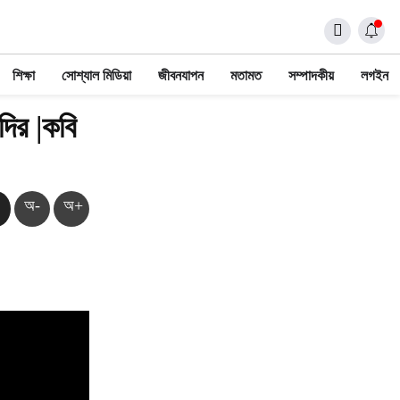
শিক্ষা
সোশ্যাল মিডিয়া
জীবনযাপন
মতামত
সম্পাদকীয়
লগইন
্দির |কবি
অ-
অ+