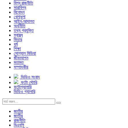
বিশ্ব রাজনীতি
সারাবিশ্ব
বিনোদন
খেলাধুলা
আইন-আদালত
অর্থনীতি
তথ্য প্রযুক্তি
স্বাস্থ্য
ফিচার
ধর্ম
শিক্ষা
সোশ্যাল মিডিয়া
জীবনযাপন
মতামত
সম্পাদকীয়
ভিডিও সংবাদ
ফটো স্টোরি
ফটোগ্যালারি
ভিডিও গ্যালারি
জাতীয়
জাতীয়
রাজনীতি
বিএনপি