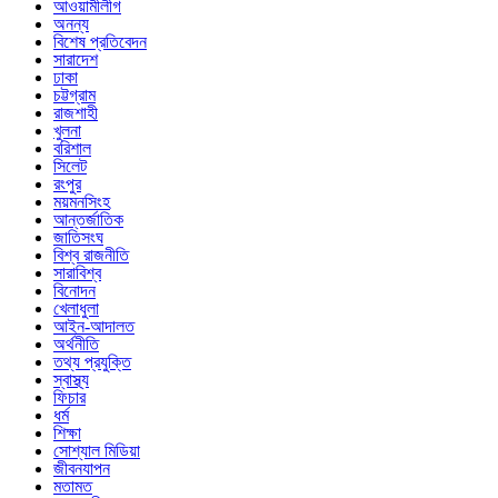
আওয়ামীলীগ
অনন্য
বিশেষ প্রতিবেদন
সারাদেশ
ঢাকা
চট্টগ্রাম
রাজশাহী
খুলনা
বরিশাল
সিলেট
রংপুর
ময়মনসিংহ
আন্তর্জাতিক
জাতিসংঘ
বিশ্ব রাজনীতি
সারাবিশ্ব
বিনোদন
খেলাধুলা
আইন-আদালত
অর্থনীতি
তথ্য প্রযুক্তি
স্বাস্থ্য
ফিচার
ধর্ম
শিক্ষা
সোশ্যাল মিডিয়া
জীবনযাপন
মতামত