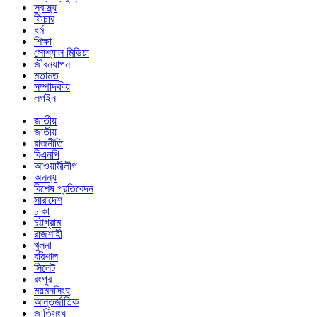
স্বাস্থ্য
ফিচার
ধর্ম
শিক্ষা
সোশ্যাল মিডিয়া
জীবনযাপন
মতামত
সম্পাদকীয়
লগইন
জাতীয়
জাতীয়
রাজনীতি
বিএনপি
আওয়ামীলীগ
অনন্য
বিশেষ প্রতিবেদন
সারাদেশ
ঢাকা
চট্টগ্রাম
রাজশাহী
খুলনা
বরিশাল
সিলেট
রংপুর
ময়মনসিংহ
আন্তর্জাতিক
জাতিসংঘ