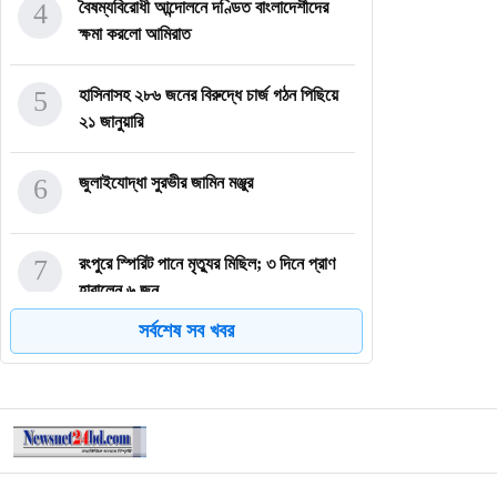
4
বৈষম্যবিরোধী আন্দোলনে দণ্ডিত বাংলাদেশীদের
ক্ষমা করলো আমিরাত
5
হাসিনাসহ ২৮৬ জনের বিরুদ্ধে চার্জ গঠন পিছিয়ে
২১ জানুয়ারি
6
জুলাইযোদ্ধা সুরভীর জামিন মঞ্জুর
7
রংপুরে স্পিরিট পানে মৃত্যুর মিছিল; ৩ দিনে প্রাণ
হারালেন ৬ জন
সর্বশেষ সব খবর
8
নেতানিয়াহুসহ ৩৭ ইসরাইলি কর্মকর্তার বিরুদ্ধে
গ্রেফতারি পরোয়ান
9
মিজানুর রহমান আজহারীর এ বছরের সকল বিভাগীয়
তাফসির মাহফিল স্থ