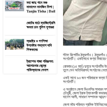
মহা জাদু গানে মঞ্চ
মাতালেন তানজিন তিশা |
Tanjin Tisha | Dail
ভোটের মাঠে ম্যাজিস্ট্রেসি
ক্ষমতা চান পুলিশ সুপাররা
স্বরাষ্ট্র ও গণশিক্ষা
উপদেষ্টার পদত্যাগ দাবি
শিক্ষকদের
স্টাফ রিপোর্টার ঠাকুরগাঁও। ঠাকুরগ
সংগঠনটি। একইসাথে কণ্যা বিবাহের জ
ট্রাম্পের গাজা পরিকল্পনা:
আলোচনার কেন্দ্রে
রোববার (১৫ মার্চ) দুপুরে সংগঠনটির 
পাকিস্তানের সেনাপ
তুলে দেন অতিথিরাসহ সংগঠনের নেত
একই সাথে ৯৩ জন পরিবারকে কন্যা বিব
সংগঠনটি।
এ অনুষ্ঠানে জেলা বিএনপির সাধারন 
চৌধুরী, জেলা ট্রাক ট্যাংকলরী কভার
দানেশ আলী, সাধারণ সম্পাদক আব্দু
জেলা মটর পরিবহন শ্রমিক ইউনিয়নের